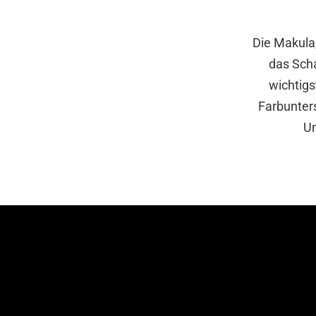
Die Makula,
das Scha
wichtigs
Farbunters
Um