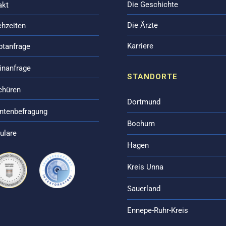
Die Geschichte
akt
Die Ärzte
chzeiten
Karriere
ptanfrage
inanfrage
STANDORTE
chüren
Dortmund
entenbefragung
Bochum
ulare
Hagen
Kreis Unna
Sauerland
Ennepe-Ruhr-Kreis