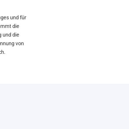
uges und für
nimmt die
g und die
kennung von
ch.