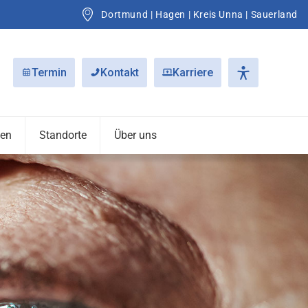
Ihre Fachärzte im Ruhrgebiet und Sauerland
Dortmund | Hagen | Kreis Unna | Sauerland
Einfach
Termin
Kontakt
Karriere
nen
Standorte
Über uns