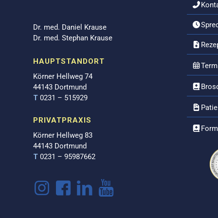
Kont
Spre
Dr. med. Daniel Krause
Dr. med. Stephan Krause
Reze
HAUPTSTANDORT
Term
Körner Hellweg 74
Bros
44143 Dortmund
T
0231 – 515929
Pati
PRIVATPRAXIS
Form
Körner Hellweg 83
44143 Dortmund
T
0231 – 95987662