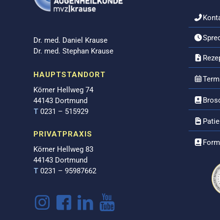
Kont
Spre
Dr. med. Daniel Krause
Dr. med. Stephan Krause
Reze
HAUPTSTANDORT
Term
Körner Hellweg 74
Bros
44143 Dortmund
T
0231 – 515929
Pati
PRIVATPRAXIS
Form
Körner Hellweg 83
44143 Dortmund
T
0231 – 95987662