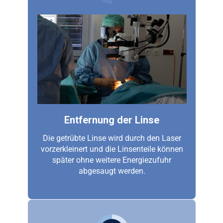
Entfernung der Linse
Die getrübte Linse wird durch den Laser
vorzerkleinert und die Linsenteile können
später ohne weitere Energiezufuhr
abgesaugt werden.