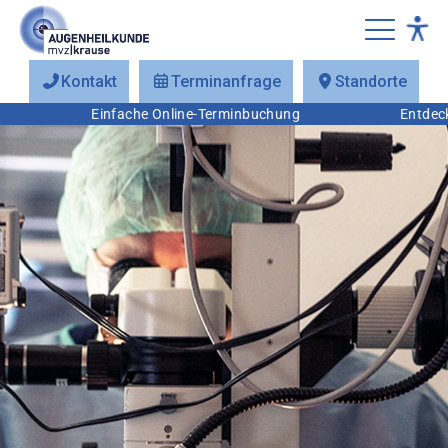
Kontakt
Terminanfrage
Standorte
Einfache Online-Terminbuchung
Entdecken S