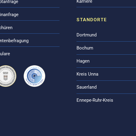
Karriere
ptanfrage
inanfrage
STANDORTE
chüren
Dortmund
entenbefragung
Bochum
ulare
Hagen
Kreis Unna
Sauerland
Ennepe-Ruhr-Kreis