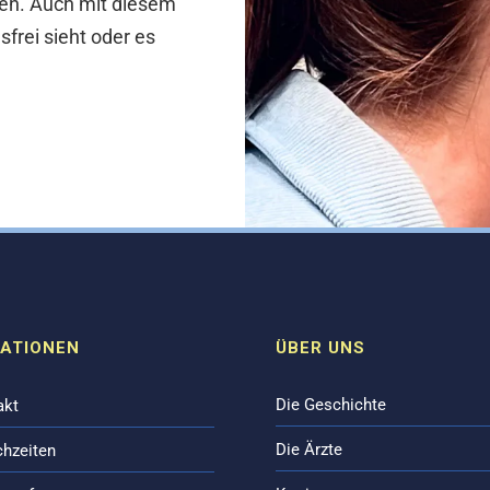
en. Auch mit diesem
sfrei sieht oder es
ATIONEN
ÜBER UNS
Die Geschichte
akt
Die Ärzte
chzeiten