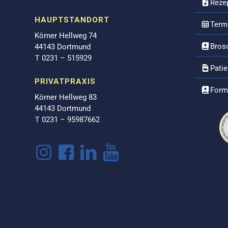
Reze
HAUPTSTANDORT
Term
Körner Hellweg 74
Bros
44143 Dortmund
T
0231 – 515929
Pati
PRIVATPRAXIS
Form
Körner Hellweg 83
44143 Dortmund
T
0231 – 95987662
fiziert von:
Ausgezeichneter Service