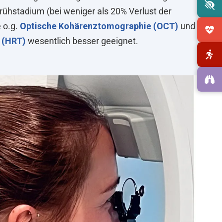
hstadium (bei weniger als 20% Verlust der
 o.g.
Optische Kohärenztomographie (OCT)
und
 (
HRT
)
wesentlich besser geeignet.