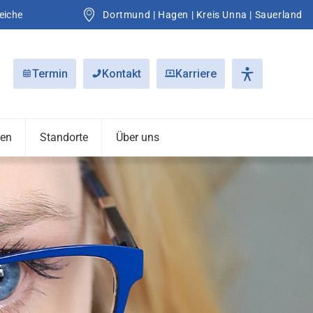
Ihre Fachärzte im Ruhrgebiet und Sauerland
Dortmund | Hagen | Kreis Unna | Sauerland
Termin
Kontakt
Karriere
nen
Standorte
Über uns