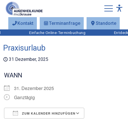
Kontakt
Terminanfrage
Standorte
Einfache Online-Terminbuchung
Entdecke
Praxisurlaub
31 Dezember, 2025
WANN
31. Dezember 2025
Ganztägig
ZUM KALENDER HINZUFÜGEN
ICS herunterladen
Google Kalender